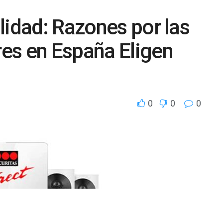
lidad: Razones por las
es en España Eligen
0
0
0
a