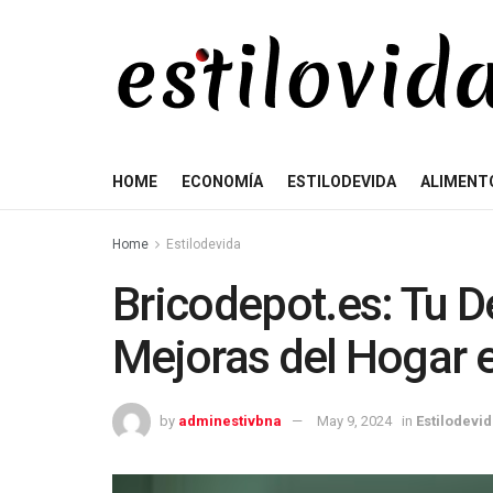
HOME
ECONOMÍA
ESTILODEVIDA
ALIMENT
Home
Estilodevida
Bricodepot.es: Tu D
Mejoras del Hogar 
by
adminestivbna
May 9, 2024
in
Estilodevi