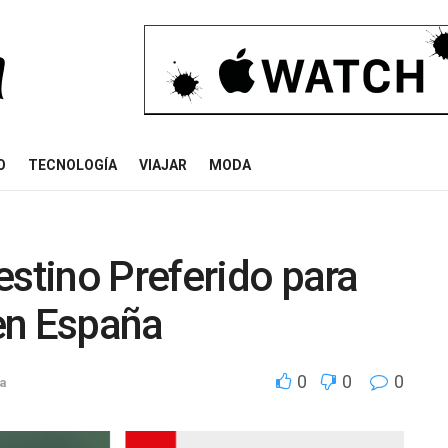
O
TECNOLOGÍA
VIAJAR
MODA
estino Preferido para
en España
0
0
0
da