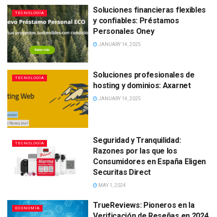
Soluciones financieras flexibles
TECNOLOGÍA
y confiables: Préstamos
Personales Oney
JANUARY 14, 2025
Soluciones profesionales de
TECNOLOGÍA
hosting y dominios: Axarnet
JANUARY 14, 2025
Seguridad y Tranquilidad:
TECNOLOGÍA
Razones por las que los
Consumidores en España Eligen
Securitas Direct
MAY 1, 2024
TrueReviews: Pioneros en la
ECONOMÍA
Verificación de Reseñas en 2024