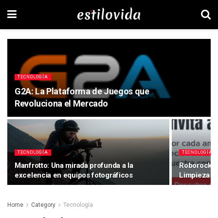
TECNOLOGÍA
G2A: La Plataforma de Juegos que
Revoluciona el Mercado
TECNOLOGÍA
TECNOLOGÍA
Manfrotto: Una mirada profunda a la
Roborock: 
excelencia en equipos fotográficos
Limpieza d
Home
Category
Tecnología