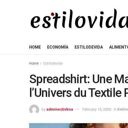
HOME
ECONOMÍA
ESTILODEVIDA
ALIMENT
Home
Estilodevida
Spreadshirt: Une M
l’Univers du Textile
by
adminestivbna
February 15, 2026
in
Estil