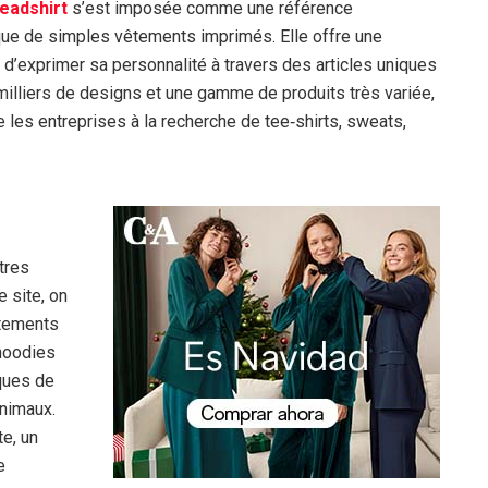
eadshirt
s’est imposée comme une référence
que de simples vêtements imprimés. Elle offre une
 d’exprimer sa personnalité à travers des articles uniques
s milliers de designs et une gamme de produits très variée,
e les entreprises à la recherche de tee‑shirts, sweats,
tres
e site, on
êtements
hoodies
ques de
nimaux.
te, un
e