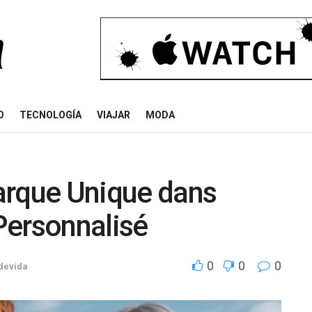
O
TECNOLOGÍA
VIAJAR
MODA
arque Unique dans
 Personnalisé
0
0
0
odevida