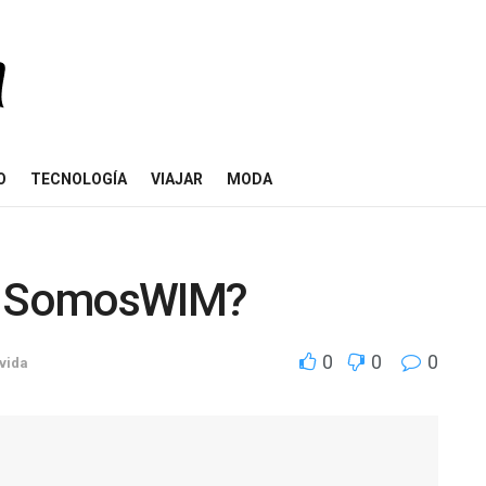
O
TECNOLOGÍA
VIAJAR
MODA
 a SomosWIM?
0
0
0
evida