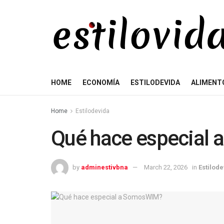
HOME
ECONOMÍA
ESTILODEVIDA
ALIMENT
Home
Estilodevida
Qué hace especial
by
adminestivbna
March 22, 2026
in
Estilod