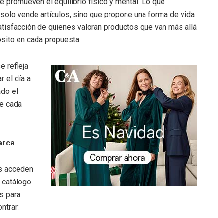
e promueven el equilibrio físico y mental. Lo que
 solo vende artículos, sino que propone una forma de vida
satisfacción de quienes valoran productos que van más allá
ósito en cada propuesta.
e refleja
r el día a
ado el
ue cada
arca
os acceden
 catálogo
s para
ntrar: