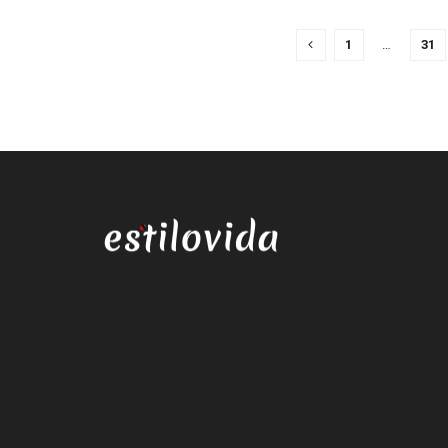
1
…
31