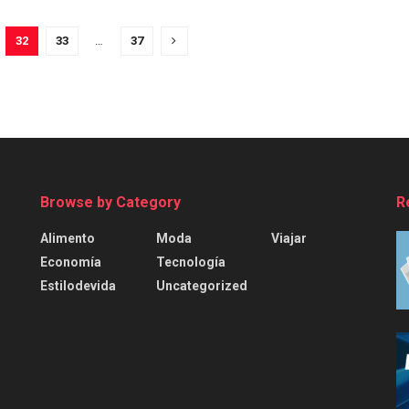
32
33
…
37
Browse by Category
R
Alimento
Moda
Viajar
Economía
Tecnología
Estilodevida
Uncategorized