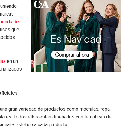
reuniendo
 marcas
Tienda de
ticos que
nocidos
ias
en un
sonalizados
ficiales
 una gran variedad de productos como mochilas, ropa,
colares. Todos ellos están diseñados con temáticas de
ional y estético a cada producto.