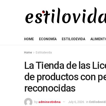
HOME
ECONOMÍA
ESTILODEVIDA
ALIMENT
Home
Estilodevida
La Tienda de las Li
de productos con p
reconocidas
by
adminestivbna
July 6, 2026
in
Estilodevid