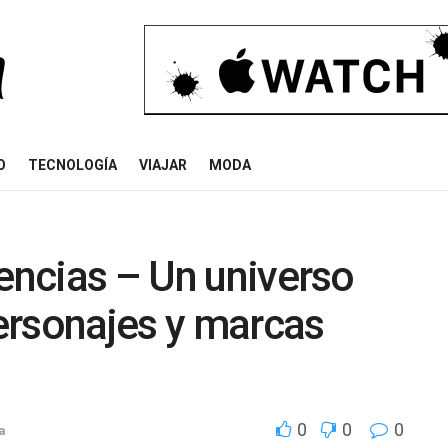
O
TECNOLOGÍA
VIAJAR
MODA
cencias – Un universo
ersonajes y marcas
0
0
0
a