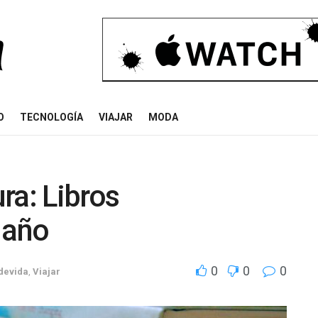
O
TECNOLOGÍA
VIAJAR
MODA
ura: Libros
 año
0
0
0
odevida
,
Viajar