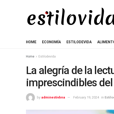
HOME
ECONOMÍA
ESTILODEVIDA
ALIMENT
Home
Estilodevida
La alegría de la lect
imprescindibles del
by
adminestivbna
February 19, 2024
in
Estil