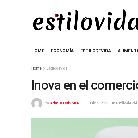
HOME
ECONOMÍA
ESTILODEVIDA
ALIMENT
Home
Estilodevida
Inova en el comerci
by
adminestivbna
July 6, 2026
in
Estilodevid