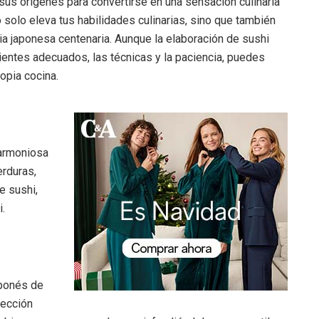
 sus orígenes para convertirse en una sensación culinaria
 solo eleva tus habilidades culinarias, sino que también
ria japonesa centenaria. Aunque la elaboración de sushi
ientes adecuados, las técnicas y la paciencia, puedes
opia cocina.
 armoniosa
rduras,
e sushi,
.
aponés de
lección