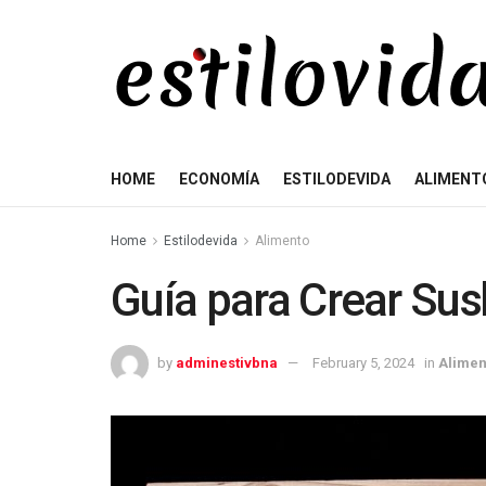
HOME
ECONOMÍA
ESTILODEVIDA
ALIMENT
Home
Estilodevida
Alimento
Guía para Crear Sus
by
adminestivbna
February 5, 2024
in
Alimen