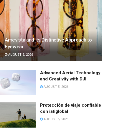
Amevista and Its Distinctive Approach to
Eyewear
AUGUST 5, 2026
Advanced Aerial Technology
and Creativity with DJI
AUGUST 5, 2026
Protección de viaje confiable
con iatiglobal
AUGUST 5, 2026