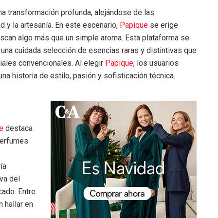
na transformación profunda, alejándose de las
 y la artesanía. En este escenario,
Papique
se erige
scan algo más que un simple aroma. Esta plataforma se
 una cuidada selección de esencias raras y distintivas que
iales convencionales. Al elegir
Papique
, los usuarios
a historia de estilo, pasión y sofisticación técnica.
e
destaca
 perfumes
ía
iva del
cado. Entre
 hallar en