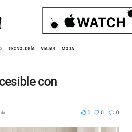
O
TECNOLOGÍA
VIAJAR
MODA
ccesible con
0
0
0
ida