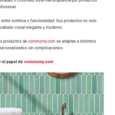
licadas o costosas, esta marca apuesta por productos
ofesional.
 entre estética y funcionalidad. Sus productos no solo
 acabado visual elegante y moderno.
Los productos de
commomy.com
se adaptan a distintos
 personalizados sin complicaciones.
y el papel de
commomy.com