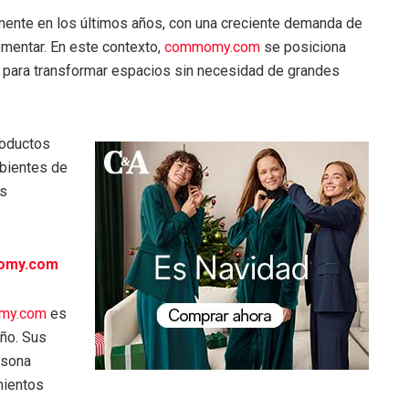
amente en los últimos años, con una creciente demanda de
ementar. En este contexto,
commomy.com
se posiciona
s para transformar espacios sin necesidad de grandes
roductos
mbientes de
es
omy.com
my.com
es
eño. Sus
rsona
mientos