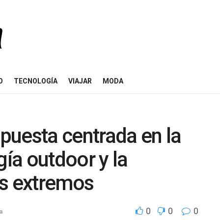
O
TECNOLOGÍA
VIAJAR
MODA
puesta centrada en la
gía outdoor y la
as extremos
0
0
0
a