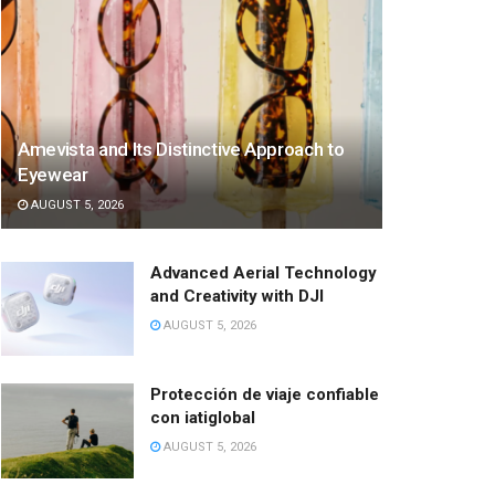
Amevista and Its Distinctive Approach to
Eyewear
AUGUST 5, 2026
Advanced Aerial Technology
and Creativity with DJI
AUGUST 5, 2026
Protección de viaje confiable
con iatiglobal
AUGUST 5, 2026