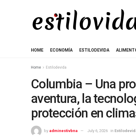
HOME
ECONOMÍA
ESTILODEVIDA
ALIMENT
Home
Estilodevida
Columbia – Una pro
aventura, la tecnolo
protección en clim
by
adminestivbna
July 6, 2026
in
Estilodevid