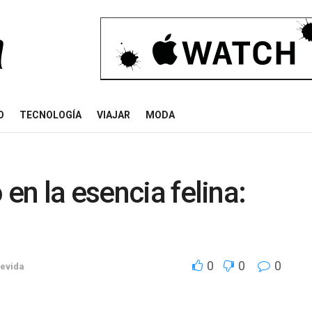
O
TECNOLOGÍA
VIAJAR
MODA
 en la esencia felina:
0
0
0
devida