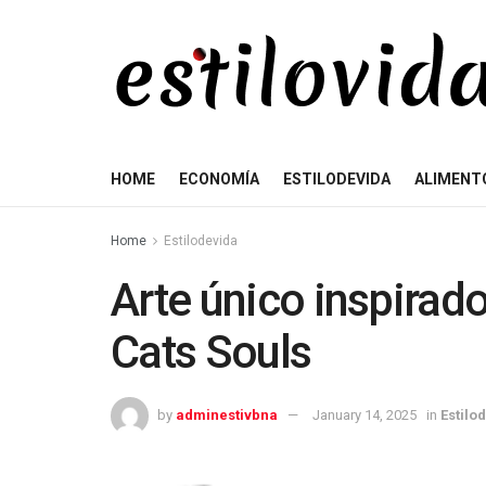
HOME
ECONOMÍA
ESTILODEVIDA
ALIMENT
Home
Estilodevida
Arte único inspirado
Cats Souls
by
adminestivbna
January 14, 2025
in
Estilo